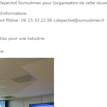
Depechot
Somudimec
pour l’organisation de cette réun
d’informations
pert Rhône : 06 15 33 22 96
c.depechot@somudimec.fr
elles pour une industrie
re